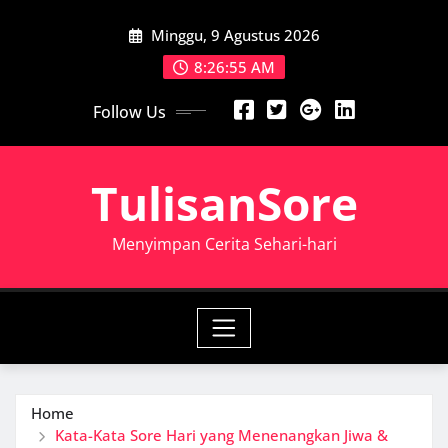
Skip
Minggu, 9 Agustus 2026
to
content
8:26:56 AM
Follow Us
TulisanSore
Menyimpan Cerita Sehari-hari
Home
Kata-Kata Sore Hari yang Menenangkan Jiwa &