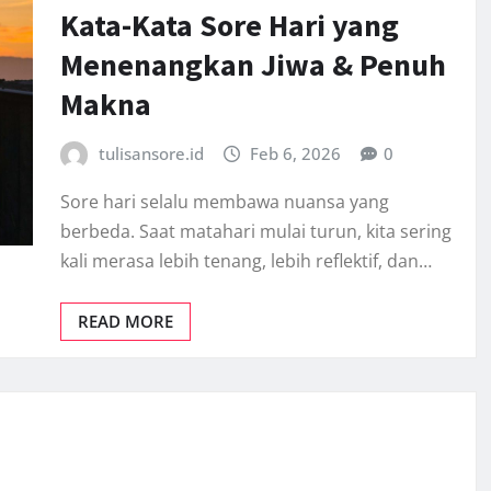
Kata-Kata Sore Hari yang
Menenangkan Jiwa & Penuh
Makna
tulisansore.id
Feb 6, 2026
0
Sore hari selalu membawa nuansa yang
berbeda. Saat matahari mulai turun, kita sering
kali merasa lebih tenang, lebih reflektif, dan…
READ MORE