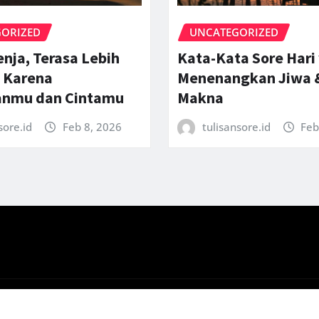
ORIZED
UNCATEGORIZED
enja, Terasa Lebih
Kata-Kata Sore Hari
 Karena
Menenangkan Jiwa 
anmu dan Cintamu
Makna
sore.id
Feb 8, 2026
tulisansore.id
Feb
ts
by
ThemeArile