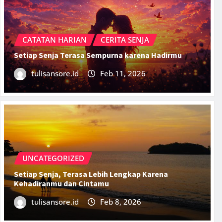
CATATAN HARIAN
CERITA SENJA
Setiap Senja Terasa Sempurna karena Hadirmu
tulisansore.id
Feb 11, 2026
UNCATEGORIZED
Setiap Senja, Terasa Lebih Lengkap Karena
CATATAN HARIAN
CERITA SENJA
Kehadiranmu dan Cintamu
Setiap Senja Terasa Semp
tulisansore.id
Feb 8, 2026
tulisansore.id
Feb 11, 2026
0