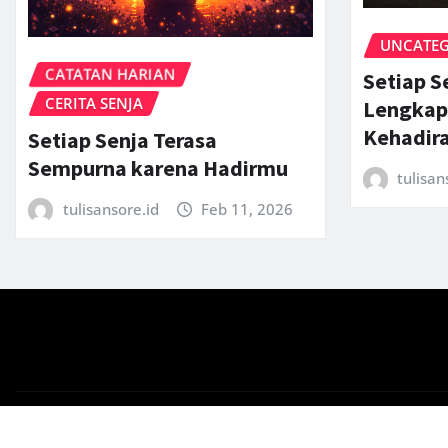
UNCATEG
CATATAN HARIAN
Setiap S
CERITA SENJA
Lengkap
Kehadir
Setiap Senja Terasa
Sempurna karena Hadirmu
tulisan
tulisansore.id
Feb 11, 2026
Copyright © 2026 | Powered by
WordPress
|
News Gadge