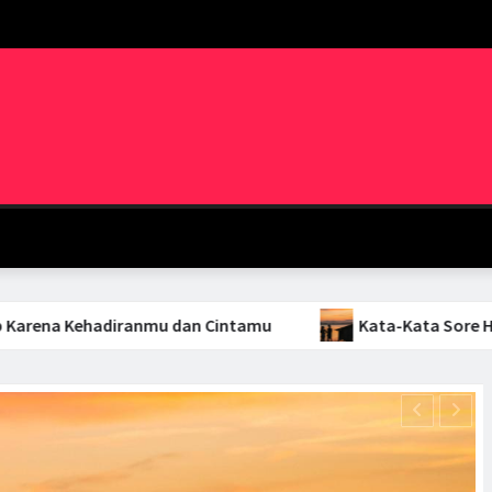
ranmu dan Cintamu
Kata-Kata Sore Hari yang Menena