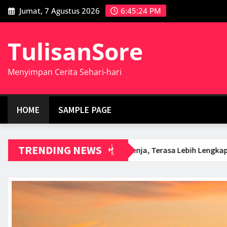
Skip
Jumat, 7 Agustus 2026
6:45:25 PM
to
content
TulisanSore
Menyimpan Cerita Sehari-hari
HOME
SAMPLE PAGE
TRENDING NEWS
u
Setiap Senja, Terasa Lebih Lengkap Karena Kehadi